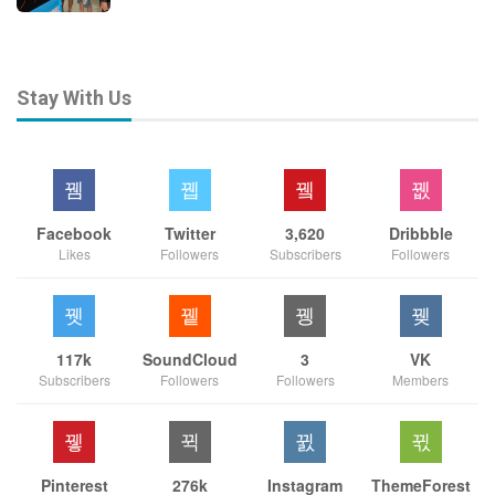
Stay With Us
Facebook
Twitter
3,620
Dribbble
Likes
Followers
Subscribers
Followers
117k
SoundCloud
3
VK
Subscribers
Followers
Followers
Members
Pinterest
276k
Instagram
ThemeForest