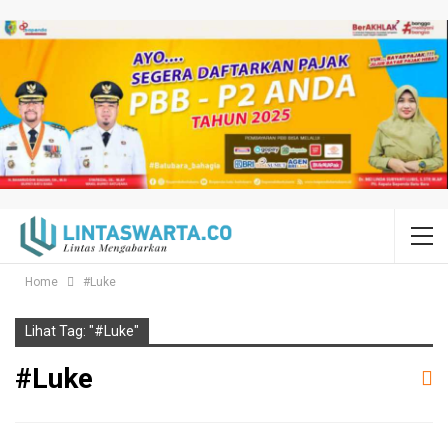
Home
#Luke
Lihat Tag: "#Luke"
#Luke