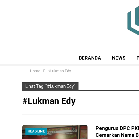
BERANDA
NEWS
Home
#Lukman Edy
Lihat Tag: "#Lukman Edy"
#Lukman Edy
Pengurus DPC PKB
HEADLINE
Cemarkan Nama B