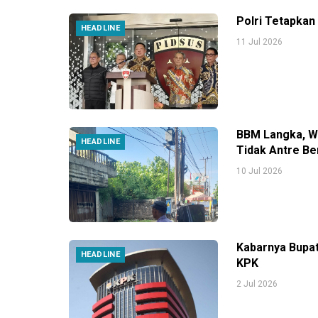
Polri Tetapkan
HEADLINE
11 Jul 2026
BBM Langka, Wa
HEADLINE
Tidak Antre Be
10 Jul 2026
Kabarnya Bupa
HEADLINE
KPK
2 Jul 2026