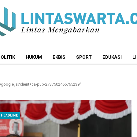
POLITIK
HUKUM
EKBIS
SPORT
EDUKASI
L
ygoogle.js?client=ca-pub-2737502465765239″
HEADLINE
HEADLINE
HEADLINE
HEADLINE