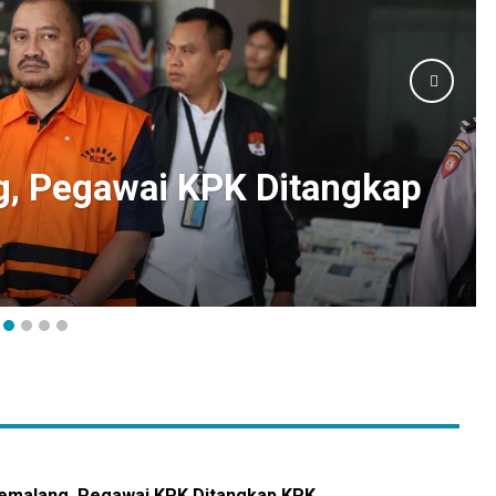
k, Pemborong Menjerit
Pemalang, Pegawai KPK Ditangkap KPK