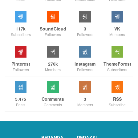
117k
SoundCloud
3
VK
Subscribers
Followers
Followers
Members
Pinterest
276k
Instagram
ThemeForest
Followers
Members
Followers
Subscribers
5,475
Comments
3
RSS
Posts
Comments
Members
Subscribe
BERANDA
REDAKSI