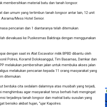
k membersihkan material batu dan tanah longsor.
t dan umum yang tertimbun tanah longsor antar lain, 12 unit
t Asrama/Mess Hotel Senior.
masa pencarian dan 1 diantaranya telah ditemukan.
telah dievakuasi ke Puskesmas Baktiraja dengan menggunakan
pai dengan saat ini Alat Excavator milik BPBD dibantu oleh
sonil Polres, Koramil Doloksanggul, Tim Basarnas, Damkar dan
 PP melakukan pembersihan jalan untuk membuka akses jalan
aligus melakukan pencarian kepada 11 orang masyarakat yang
um ditemukan.
rut berduka cita sedalam dalamnya atas musibah yang terjadi,
i menghimbau agar masyarakat terus berhati-hati mengingat
ensi terjadinya tanah longsor dan matrial batu susulan yang
at berisiko akibat hujan, “ujar Kapolres.