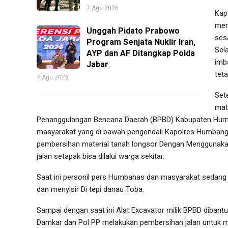
7 Agu 2026
Kap
men
Unggah Pidato Prabowo
ses
Program Senjata Nuklir Iran,
Sel
AYP dan AF Ditangkap Polda
imb
Jabar
tet
7 Agu 2026
Set
mat
Penanggulangan Bencana Daerah (BPBD) Kabupaten Humba
masyarakat yang di bawah pengendali Kapolres Humban
pembersihan material tanah longsor Dengan Menggunaka
jalan setapak bisa dilalui warga sekitar.
Saat ini personil pers Humbahas dan masyarakat sedang 
dan menyisir Di tepi danau Toba.
Sampai dengan saat ini Alat Excavator milik BPBD dibantu
Damkar dan Pol PP melakukan pembersihan jalan untuk 