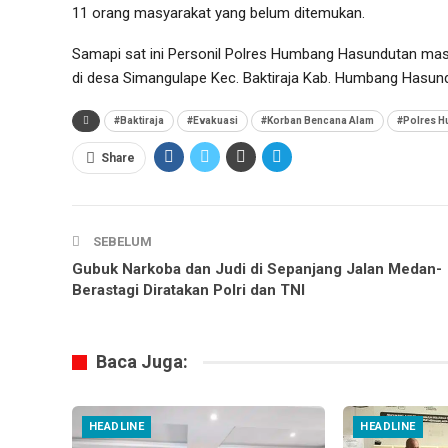
11 orang masyarakat yang belum ditemukan.
Samapi sat ini Personil Polres Humbang Hasundutan ma
di desa Simangulape Kec. Baktiraja Kab. Humbang Hasund
#Baktiraja
#Evakuasi
#Korban Bencana Alam
#Polres 
Share
SEBELUM
Gubuk Narkoba dan Judi di Sepanjang Jalan Medan-
Berastagi Diratakan Polri dan TNI
Baca Juga:
HEADLINE
HEADLINE