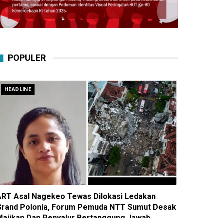
POPULER
HEADLINE
ART Asal Nagekeo Tewas Dilokasi Ledakan
Grand Polonia, Forum Pemuda NTT Sumut Desak
Majikan Dan Penyalur Bertanggung Jawab