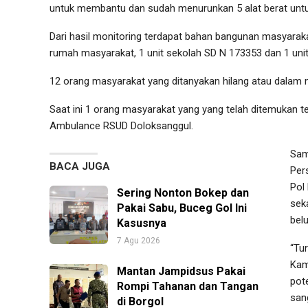
untuk membantu dan sudah menurunkan 5 alat berat untu
Dari hasil monitoring terdapat bahan bangunan masyaraka
rumah masyarakat, 1 unit sekolah SD N 173353 dan 1 uni
12 orang masyarakat yang ditanyakan hilang atau dalam 
Saat ini 1 orang masyarakat yang yang telah ditemukan 
Ambulance RSUD Doloksanggul.
Sam
BACA JUGA
Per
Pol
Sering Nonton Bokep dan
sek
Pakai Sabu, Buceg Gol Ini
bel
Kasusnya
7 Agu 2026
“Tu
Kam
Mantan Jampidsus Pakai
pot
Rompi Tahanan dan Tangan
sang
di Borgol