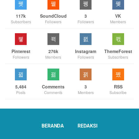
117k
SoundCloud
3
VK
Subscribers
Followers
Followers
Members
Pinterest
276k
Instagram
ThemeForest
Followers
Members
Followers
Subscribers
5,484
Comments
3
RSS
Posts
Comments
Members
Subscribe
BERANDA
REDAKSI